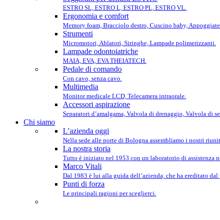
ESTRO SL, ESTRO L, ESTRO PL, ESTRO VL.
Ergonomia e comfort
Memory foam, Bracciolo destro, Cuscino baby, Appoggiate
Strumenti
Micromotori, Ablatori, Siringhe, Lampade polimerizzanti.
Lampade odontoiatriche
MAIA, EVA, EVA THEIATECH.
Pedale di comando
Con cavo, senza cavo.
Multimedia
Monitor medicale LCD, Telecamera intraorale.
Accessori aspirazione
Separatori d’amalgama, Valvola di drenaggio, Valvola di se
Chi siamo
L’azienda oggi
Nella sede alle porte di Bologna assembliamo i nostri riunit
La nostra storia
Tutto è iniziato nel 1953 con un laboratorio di assistenza 
Marco Vitali
Dal 1983 è lui alla guida dell’azienda, che ha ereditato dal
Punti di forza
Le principali ragioni per sceglierci.