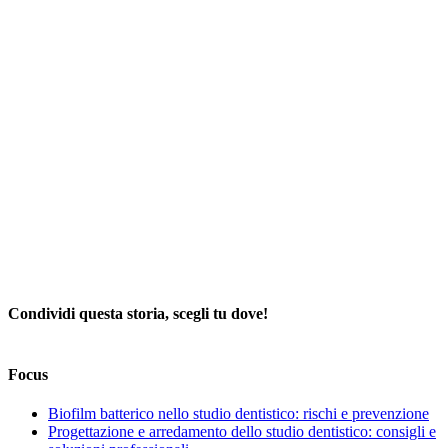
Condividi questa storia, scegli tu dove!
Facebook
X
LinkedIn
WhatsApp
Telegram
Email
Focus
Biofilm batterico nello studio dentistico: rischi e prevenzione
Progettazione e arredamento dello studio dentistico: consigli e