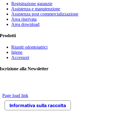
Registrazione garanzie
Assistenza e manutenzione
Assistenza post commercializzazione
Area riservata
Area download
Prodotti
Riuniti odontoiatrici
Igiene
Accessori
Iscrizione alla Newsletter
© Copyright 2020 VITALI srl | Le immagini contengono articoli
opzionali. L’azienda si riserva il diritto di apportare modifiche ai
prodotti senza preavviso |
Credits
Page load link
Torna
Informativa sulla raccolta
in
cima