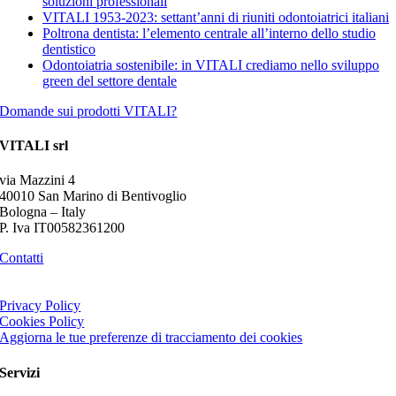
soluzioni professionali
VITALI 1953-2023: settant’anni di riuniti odontoiatrici italiani
Poltrona dentista: l’elemento centrale all’interno dello studio
dentistico
Odontoiatria sostenibile: in VITALI crediamo nello sviluppo
green del settore dentale
Domande sui prodotti VITALI?
VITALI srl
via Mazzini 4
40010 San Marino di Bentivoglio
Bologna – Italy
P. Iva IT00582361200
Contatti
Privacy Policy
Cookies Policy
Aggiorna le tue preferenze di tracciamento dei cookies
Servizi