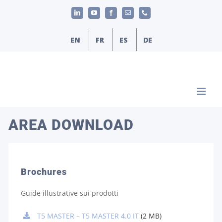
Salta
LinkedIn
YouTube
Facebook
Email
Phone
al
contenuto
EN
FR
ES
DE
AREA DOWNLOAD
Brochures
Guide illustrative sui prodotti
T5 MASTER – T5 MASTER 4.0 IT
(2 MB)