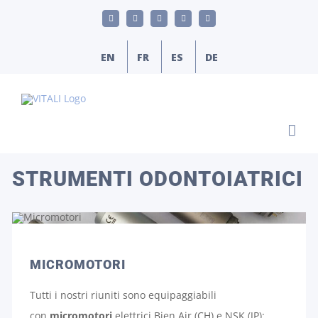
Salta
LinkedIn
YouTube
Facebook
Email
Phone
al
contenuto
EN
FR
ES
DE
STRUMENTI ODONTOIATRICI
MICROMOTORI
Tutti i nostri riuniti sono equipaggiabili
con
micromotori
elettrici Bien Air (CH) e NSK (JP):