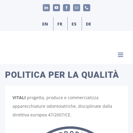
Salta
LinkedIn
YouTube
Facebook
Email
Phone
al
contenuto
EN
FR
ES
DE
POLITICA PER LA QUALITÀ
VITALI
progetta, produce e commercializza
apparecchiature odontoiatriche, disciplinate dalla
direttiva europea 47/2007/CE.