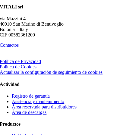
VITALI srl
via Mazzini 4
40010 San Marino di Bentivoglio
Bolonia – Italy
CIF 00582361200
Contactos
Política de Privacidad
Política de Cookies
Actualizar la configuración de seguimiento de cookies
Actividad
Registro de garantía
Asistencia y mantenimiento
Área reservada para distribuidores
Área de descargas
Productos