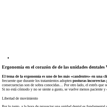
Ergonomía en el corazón de de las unidades dentale
El tema de la ergonomía es uno de los más «candentes» en una clí
frecuente que durante los tratamientos adopten
posturas incorrectas
p
consecuencias son de sobra conocidas… Por otro lado, el estrés que sufr
Si no está cómodo y no se siente a gusto, se vuelve menos paciente y c
Libertad de movimiento
Por lo tanto, a la hora de proyectar una unidad dental es fundamental