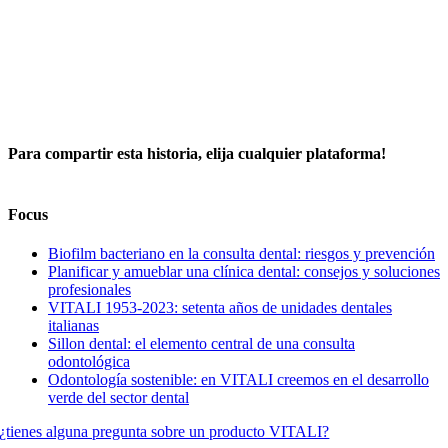
Para compartir esta historia, elija cualquier plataforma!
Facebook
X
LinkedIn
WhatsApp
Telegram
Correo
electrónico
Focus
Biofilm bacteriano en la consulta dental: riesgos y prevención
Planificar y amueblar una clínica dental: consejos y soluciones
profesionales
VITALI 1953-2023: setenta años de unidades dentales
italianas
Sillon dental: el elemento central de una consulta
odontológica
Odontología sostenible: en VITALI creemos en el desarrollo
verde del sector dental
¿tienes alguna pregunta sobre un producto VITALI?