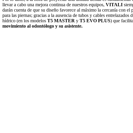
llevar a cabo una mejora continua de nuestros equipos,
VITALI
siemp
darán cuenta de que su diseño favorece al máximo la cercanía con el p
para las piernas; gracias a la ausencia de tubos y cables entrelazados
hídrico (en los modelos
T5 MASTER
y
T5 EVO PLUS
) que facili
movimiento al odontólogo y su asistente.