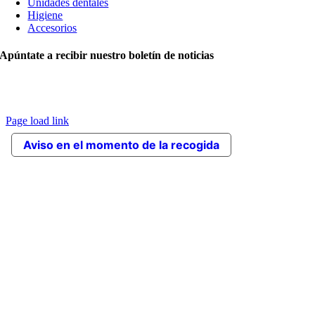
Unidades dentales
Higiene
Accesorios
Apúntate a recibir nuestro boletín de noticias
© Copyright 2020 VITALI srl | Las imágenes contienen artículos
opcionales. La empresa se reserva el derecho a realizar cambios en los
productos sin previo aviso. |
Créditos
Page load link
Ir
Aviso en el momento de la recogida
a
Arriba