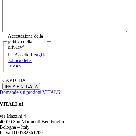
Accettazione della
politica della
privacy
*
Accetto
Leggi la
politica della
privacy
CAPTCHA
Domande sui prodotti VITALI?
VITALI srl
via Mazzini 4
40010 San Marino di Bentivoglio
Bologna – Italy
P. Iva IT00582361200