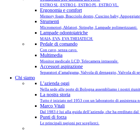
ESTRO SL, ESTRO L, ESTRO PL, ESTRO VL.
Ergonomia e comfort
Memory foam, Bracciolo destro, Cuscino baby, Appoggiate
Strumenti
Micromotori, Ablatori, Siringhe, Lampade polimerizzanti.
Lampade odontoiatriche
MAIA, EVA, EVA THEIATECH.
Pedale di comando
Con cavo, senza cavo.
Multimedia
Monitor medicale LCD, Telecamera intraorale.
Accessori aspirazione
Separatori d’amalgama, Valvola di drenaggio, Valvola di se
Chi siamo
L’azienda oggi
Nella sede alle porte di Bologna assembliamo i nostri riunit
La nostra storia
Tutto è iniziato nel 1953 con un laboratorio di assistenza 
Marco Vitali
Dal 1983 è lui alla guida dell’azienda, che ha ereditato dal
Punti di forza
Le principali ragioni per sceglierci.