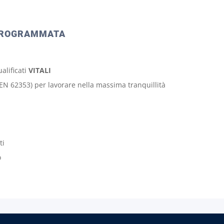
PROGRAMMATA
alificati
VITALI
 (EN 62353) per lavorare nella massima tranquillità
ti
o