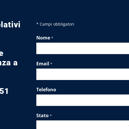
lativi
* Campi obbligatori
Nome
*
e
nza a
Email
*
l
051
Telefono
Stato
*