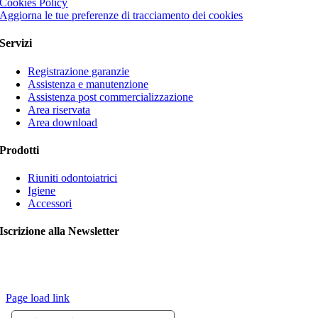
Cookies Policy
Aggiorna le tue preferenze di tracciamento dei cookies
Servizi
Registrazione garanzie
Assistenza e manutenzione
Assistenza post commercializzazione
Area riservata
Area download
Prodotti
Riuniti odontoiatrici
Igiene
Accessori
Iscrizione alla Newsletter
© Copyright 2020 VITALI srl | Le immagini contengono articoli
opzionali. L’azienda si riserva il diritto di apportare modifiche ai
prodotti senza preavviso |
Credits
Page load link
Torna