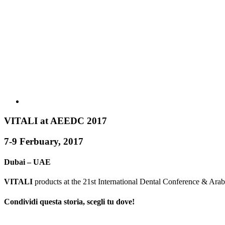
VITALI at AEEDC 2017
7-9 Ferbuary, 2017
Dubai – UAE
VITALI
products at the 21st International Dental Conference & Arab
Condividi questa storia, scegli tu dove!
Facebook
X
LinkedIn
WhatsApp
Telegram
Email