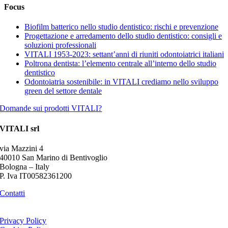
Focus
Biofilm batterico nello studio dentistico: rischi e prevenzione
Progettazione e arredamento dello studio dentistico: consigli e
soluzioni professionali
VITALI 1953-2023: settant’anni di riuniti odontoiatrici italiani
Poltrona dentista: l’elemento centrale all’interno dello studio
dentistico
Odontoiatria sostenibile: in VITALI crediamo nello sviluppo
green del settore dentale
Domande sui prodotti VITALI?
VITALI srl
via Mazzini 4
40010 San Marino di Bentivoglio
Bologna – Italy
P. Iva IT00582361200
Contatti
Privacy Policy