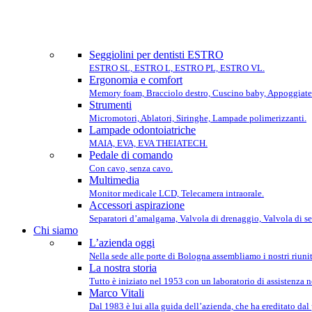
Seggiolini per dentisti ESTRO
ESTRO SL, ESTRO L, ESTRO PL, ESTRO VL.
Ergonomia e comfort
Memory foam, Bracciolo destro, Cuscino baby, Appoggiate
Strumenti
Micromotori, Ablatori, Siringhe, Lampade polimerizzanti.
Lampade odontoiatriche
MAIA, EVA, EVA THEIATECH.
Pedale di comando
Con cavo, senza cavo.
Multimedia
Monitor medicale LCD, Telecamera intraorale.
Accessori aspirazione
Separatori d’amalgama, Valvola di drenaggio, Valvola di se
Chi siamo
L’azienda oggi
Nella sede alle porte di Bologna assembliamo i nostri riunit
La nostra storia
Tutto è iniziato nel 1953 con un laboratorio di assistenza 
Marco Vitali
Dal 1983 è lui alla guida dell’azienda, che ha ereditato dal