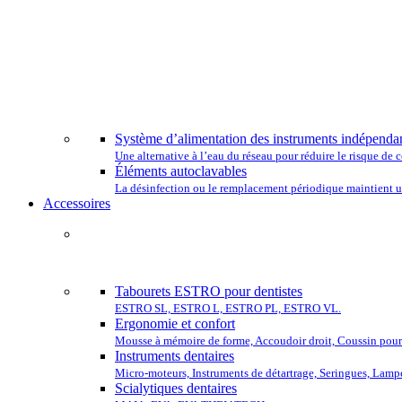
CHOISISSEZ
Système d’alimentation des instruments indépenda
Une alternative à l’eau du réseau pour réduire le risque d
Éléments autoclavables
La désinfection ou le remplacement périodique maintient un
Accessoires
COMP
Tabourets ESTRO pour dentistes
ESTRO SL, ESTRO L, ESTRO PL, ESTRO VL.
Ergonomie et confort
Mousse à mémoire de forme, Accoudoir droit, Coussin pour 
Instruments dentaires
Micro-moteurs, Instruments de détartrage, Seringues, Lamp
Scialytiques dentaires