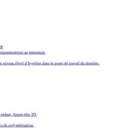
 LES SOLUTIONS LES PLUS
nt
e contaminations au minimum.
 niveau élevé d’hygiène dans le poste de travail du dentiste.
LÉTEZ L’ÉQUIPEMENT DE V
enfant, Appui-tête 3D.
es de polymérisation.