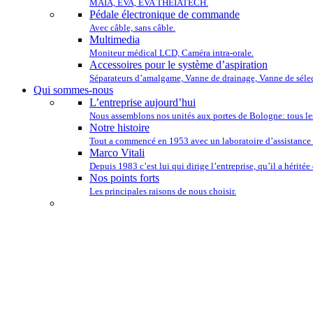
MAIA, EVA, EVA THEIATECH.
Pédale électronique de commande
Avec câble, sans câble.
Multimedia
Moniteur médical LCD, Caméra intra-orale.
Accessoires pour le système d’aspiration
Séparateurs d’amalgame, Vanne de drainage, Vanne de sélec
Qui sommes-nous
L’entreprise aujourd’hui
Nous assemblons nos unités aux portes de Bologne: tous le
Notre histoire
Tout a commencé en 1953 avec un laboratoire d’assistance 
Marco Vitali
Depuis 1983 c’est lui qui dirige l’entreprise, qu’il a héritée
Nos points forts
Les principales raisons de nous choisir.
NOUS TENONS