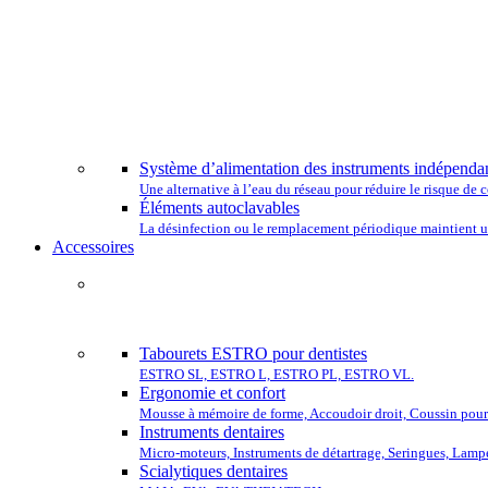
CHOISISSEZ
Système d’alimentation des instruments indépenda
Une alternative à l’eau du réseau pour réduire le risque d
Éléments autoclavables
La désinfection ou le remplacement périodique maintient un
Accessoires
COMP
Tabourets ESTRO pour dentistes
ESTRO SL, ESTRO L, ESTRO PL, ESTRO VL.
Ergonomie et confort
Mousse à mémoire de forme, Accoudoir droit, Coussin pour 
Instruments dentaires
Micro-moteurs, Instruments de détartrage, Seringues, Lamp
Scialytiques dentaires