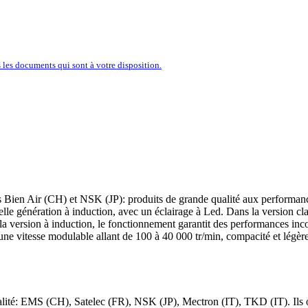
’ENTREPRISE À PORTÉE D’U
les documents qui sont à votre disposition.
s Bien Air (CH) et NSK (JP): produits de grande qualité aux performances
elle génération à induction, avec un éclairage à Led. Dans la version c
a version à induction, le fonctionnement garantit des performances inco
, une vitesse modulable allant de 100 à 40 000 tr/min, compacité et légè
té: EMS (CH), Satelec (FR), NSK (JP), Mectron (IT), TKD (IT). Ils ont t