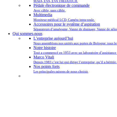
MAIA, EVA, EVA THEIATECH.
Pédale électronique de commande
Avec câble, sans câble.
Multimedia
Moniteur médical LCD, Caméra intra-orale.
Accessoires pour le système d’aspiration
Séparateurs d’amalgame, Vanne de drainage, Vanne de sélec
Qui sommes-nous
L’entreprise aujourd’hui
Nous assemblons nos unités aux portes de Bologne: tous le
Notre histoire
Tout a commencé en 1953 avec un laboratoire d’assistance 
Marco Vitali
Depuis 1983 c’est lui qui dirige l’entreprise, qu’il a héritée
Nos points forts
Les principales raisons de nous choisir.
NOUS TENONS