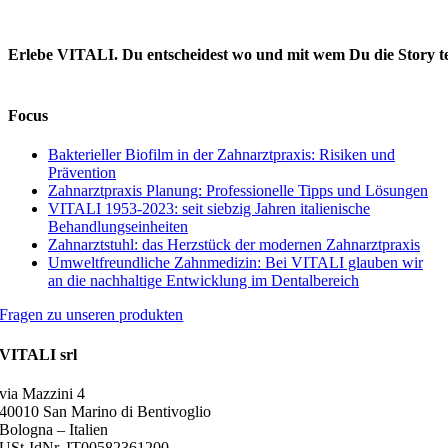
Erlebe VITALI. Du entscheidest wo und mit wem Du die Story te
Facebook
X
LinkedIn
WhatsApp
Telegram
E-
Mail
Focus
Bakterieller Biofilm in der Zahnarztpraxis: Risiken und
Prävention
Zahnarztpraxis Planung: Professionelle Tipps und Lösungen
VITALI 1953-2023: seit siebzig Jahren italienische
Behandlungseinheiten
Zahnarztstuhl: das Herzstück der modernen Zahnarztpraxis
Umweltfreundliche Zahnmedizin: Bei VITALI glauben wir
an die nachhaltige Entwicklung im Dentalbereich
Fragen zu unseren produkten
VITALI srl
via Mazzini 4
40010 San Marino di Bentivoglio
Bologna – Italien
USt-IdNr. IT00582361200