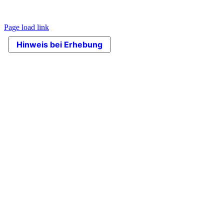
© Copyright 2020 VITALI srl | Die Bilder enthalten optionale Artikel.
Das Unternehmen behält sich das Recht vor, Änderungen an den
Produkten ohne Vorankündigung vorzunehmen. |
Credits
Page load link
Nach
Hinweis bei Erhebung
oben