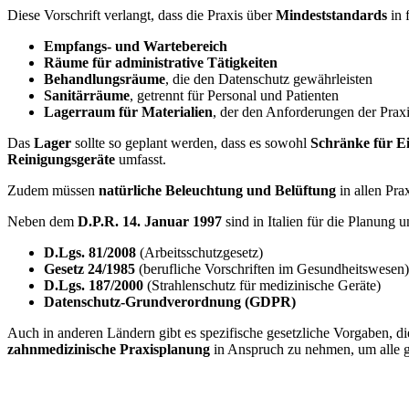
Diese Vorschrift verlangt, dass die Praxis über
Mindeststandards
in 
Empfangs- und Wartebereich
Räume für administrative Tätigkeiten
Behandlungsräume
, die den Datenschutz gewährleisten
Sanitärräume
, getrennt für Personal und Patienten
Lagerraum für Materialien
, der den Anforderungen der Praxi
Das
Lager
sollte so geplant werden, dass es sowohl
Schränke für E
Reinigungsgeräte
umfasst.
Zudem müssen
natürliche Beleuchtung und Belüftung
in allen Pra
Neben dem
D.P.R. 14. Januar 1997
sind in Italien für die Planung 
D.Lgs. 81/2008
(Arbeitsschutzgesetz)
Gesetz 24/1985
(berufliche Vorschriften im Gesundheitswesen)
D.Lgs. 187/2000
(Strahlenschutz für medizinische Geräte)
Datenschutz-Grundverordnung (GDPR)
Auch in anderen Ländern gibt es spezifische gesetzliche Vorgaben, di
zahnmedizinische Praxisplanung
in Anspruch zu nehmen, um alle ge