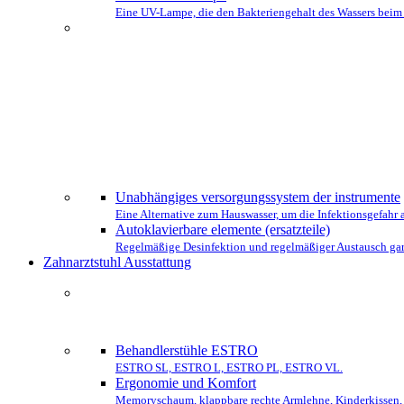
Eine UV-Lampe, die den Bakteriengehalt des Wassers beim Ei
WÄHLEN SI
Unabhängiges versorgungssystem der instrumente
Eine Alternative zum Hauswasser, um die Infektionsgefahr
Autoklavierbare elemente (ersatzteile)
Regelmäßige Desinfektion und regelmäßiger Austausch gar
Zahnarztstuhl Ausstattung
DIE KOMP
Behandlerstühle ESTRO
ESTRO SL, ESTRO L, ESTRO PL, ESTRO VL.
Ergonomie und Komfort
Memoryschaum, klappbare rechte Armlehne, Kinderkissen, 