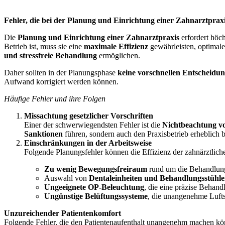
Fehler, die bei der Planung und Einrichtung einer Zahnarztprax
Die
Planung und Einrichtung einer Zahnarztpraxis
erfordert höch
Betrieb ist, muss sie eine
maximale Effizienz
gewährleisten, optimale
und stressfreie Behandlung
ermöglichen.
Daher sollten in der Planungsphase
keine vorschnellen Entscheidu
Aufwand korrigiert werden können.
Häufige Fehler und ihre Folgen
Missachtung gesetzlicher Vorschriften
Einer der schwerwiegendsten Fehler ist die
Nichtbeachtung
v
Sanktionen
führen, sondern auch den Praxisbetrieb erheblich b
Einschränkungen in der Arbeitsweise
Folgende Planungsfehler können die Effizienz der zahnärztliche
Zu wenig Bewegungsfreiraum
rund um die Behandlung
Auswahl von
Dentaleinheiten und Behandlungsstühl
Ungeeignete OP-Beleuchtung
, die eine präzise Behand
Ungünstige
Belüftungssysteme
, die unangenehme Luft
Unzureichender Patientenkomfort
Folgende Fehler, die den Patientenaufenthalt unangenehm machen kön