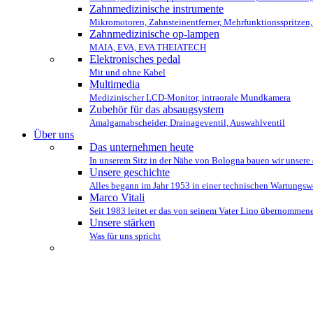
Zahnmedizinische instrumente
Mikromotoren, Zahnsteinentferner, Mehrfunktionsspritzen
Zahnmedizinische op-lampen
MAIA, EVA, EVA THEIATECH
Elektronisches pedal
Mit und ohne Kabel
Multimedia
Medizinischer LCD-Monitor, intraorale Mundkamera
Zubehör für das absaugsystem
Amalgamabscheider, Drainageventil, Auswahlventil
Über uns
Das unternehmen heute
In unserem Sitz in der Nähe von Bologna bauen wir unsere 
Unsere geschichte
Alles begann im Jahr 1953 in einer technischen Wartungs
Marco Vitali
Seit 1983 leitet er das von seinem Vater Lino übernomme
Unsere stärken
Was für uns spricht