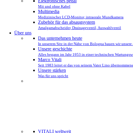
Elektronisches pedal
Mit und ohne Kabel
Multimedia
Medizinischer LCD-Monitor, intraorale Mundkamera
Zubehör für das absaugsystem
Amalgamabscheider, Drainageventil, Auswahlventil
Über uns
Das unternehmen heute
In unserem Sitz in der Nähe von Bologna bauen wir unsere 
Unsere geschichte
Alles begann im Jahr 1953 in einer technischen Wartungs
Marco Vitali
Seit 1983 leitet er das von seinem Vater Lino übernomme
Unsere stärken
Was für uns spricht
WIR STEHE
VITALI weltweit