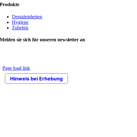
Produkte
Dentaleinheiten
Hygiene
Zubehör
Melden sie sich für unseren newsletter an
© Copyright 2020 VITALI srl | Die Bilder enthalten optionale Artikel.
Das Unternehmen behält sich das Recht vor, Änderungen an den
Produkten ohne Vorankündigung vorzunehmen. |
Credits
Page load link
Nach
Hinweis bei Erhebung
oben