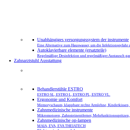
WÄHLEN SI
Unabhängiges versorgungssystem der instrumente
Eine Alternative zum Hauswasser, um die Infektionsgefahr
Autoklavierbare elemente (ersatzteile)
Regelmäßige Desinfektion und regelmäßiger Austausch gar
Zahnarztstuhl Ausstattung
DIE KOMP
Behandlerstühle ESTRO
ESTRO SL, ESTRO L, ESTRO PL, ESTRO VL.
Ergonomie und Komfort
Memoryschaum, klappbare rechte Armlehne, Kinderkissen, 
Zahnmedizinische instrumente
Mikromotoren, Zahnsteinentferner, Mehrfunktionsspritzen
Zahnmedizinische op-lampen
MAIA, EVA, EVA THEIATECH