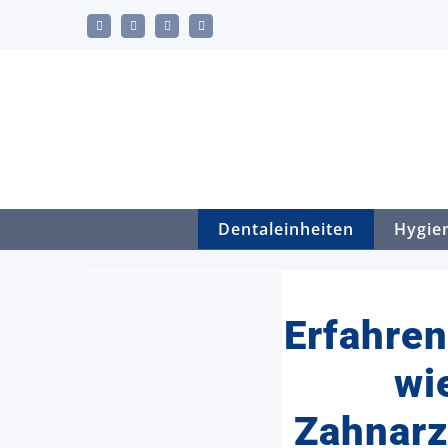
Skip
LinkedIn
YouTube
Facebook
E-
to
Mail
content
Dentaleinheiten
Hygie
Erfahren
wi
Zahnarz