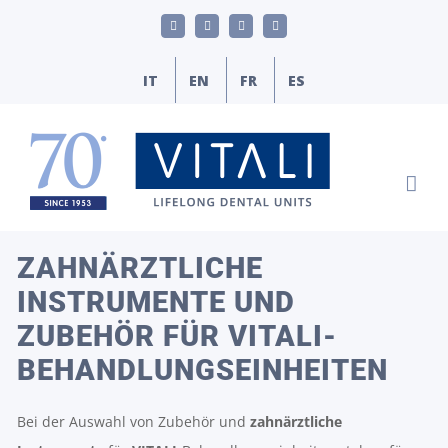
Skip
LinkedIn
YouTube
Facebook
E-
to
Mail
content
IT
EN
FR
ES
ZAHNÄRZTLICHE
INSTRUMENTE UND
ZUBEHÖR FÜR VITALI-
BEHANDLUNGSEINHEITEN
Bei der Auswahl von Zubehör und
zahnärztliche