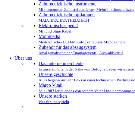
Zahnmedizinische instrumente
Mikromotoren, Zahnsteinentferner, Mehrfunktionsspritzen
Zahnmedizinische op-lampen
MAIA, EVA, EVA THEIATECH
Elektronisches pedal
Mit und ohne Kabel
Multimedia
Medizinischer LCD-Monitor, intraorale Mundkamera
Zubehör für das absaugsystem
Amalgamabscheider, Drainageventil, Auswahlventil
Über uns
Das unternehmen heute
In unserem Sitz in der Nähe von Bologna bauen wir unsere 
Unsere geschichte
Alles begann im Jahr 1953 in einer technischen Wartungs
Marco Vitali
Seit 1983 leitet er das von seinem Vater Lino übernomme
Unsere stärken
Was für uns spricht