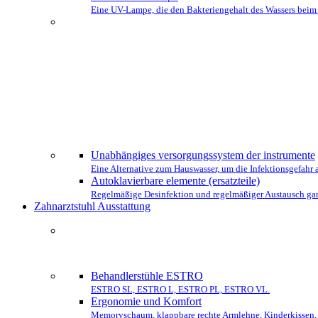
Eine UV-Lampe, die den Bakteriengehalt des Wassers beim Ei
WÄHLEN SI
Unabhängiges versorgungssystem der instrumente
Eine Alternative zum Hauswasser, um die Infektionsgefahr
Autoklavierbare elemente (ersatzteile)
Regelmäßige Desinfektion und regelmäßiger Austausch gar
Zahnarztstuhl Ausstattung
DIE KOMP
Behandlerstühle ESTRO
ESTRO SL, ESTRO L, ESTRO PL, ESTRO VL.
Ergonomie und Komfort
Memoryschaum, klappbare rechte Armlehne, Kinderkissen, 