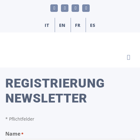
Skip
LinkedIn
YouTube
Facebook
E-
to
Mail
content
IT
EN
FR
ES
REGISTRIERUNG
NEWSLETTER
* Pflichtfelder
Name
*