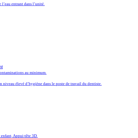
 l’eau entrant dans l’unité.
 LES SOLUTIONS LES PLUS
nt
e contaminations au minimum.
 niveau élevé d’hygiène dans le poste de travail du dentiste.
LÉTEZ L’ÉQUIPEMENT DE V
enfant, Appui-tête 3D.