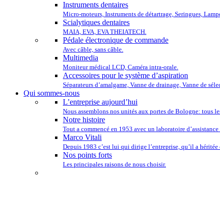
Instruments dentaires
Micro-moteurs, Instruments de détartrage, Seringues, Lamp
Scialytiques dentaires
MAIA, EVA, EVA THEIATECH.
Pédale électronique de commande
Avec câble, sans câble.
Multimedia
Moniteur médical LCD, Caméra intra-orale.
Accessoires pour le système d’aspiration
Séparateurs d’amalgame, Vanne de drainage, Vanne de sélec
Qui sommes-nous
L’entreprise aujourd’hui
Nous assemblons nos unités aux portes de Bologne: tous le
Notre histoire
Tout a commencé en 1953 avec un laboratoire d’assistance 
Marco Vitali
Depuis 1983 c’est lui qui dirige l’entreprise, qu’il a héritée
Nos points forts
Les principales raisons de nous choisir.