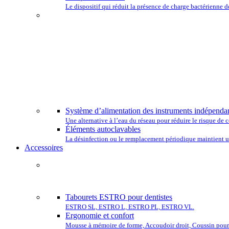
Le dispositif qui réduit la présence de charge bactérienne de
CHOISISSEZ
Système d’alimentation des instruments indépenda
Une alternative à l’eau du réseau pour réduire le risque d
Éléments autoclavables
La désinfection ou le remplacement périodique maintient un
Accessoires
COMP
Tabourets ESTRO pour dentistes
ESTRO SL, ESTRO L, ESTRO PL, ESTRO VL.
Ergonomie et confort
Mousse à mémoire de forme, Accoudoir droit, Coussin pour 