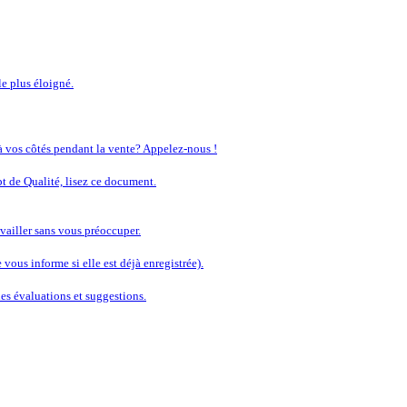
 À LA QUALITÉ SANS COMPRO
le plus éloigné.
 à vos côtés pendant la vente? Appelez-nous !
t de Qualité, lisez ce document.
vailler sans vous préoccuper.
vous informe si elle est déjà enregistrée).
s évaluations et suggestions.