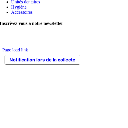
Unités dentaires
Hygiène
Accessoires
Inscrivez-vous à notre newsletter
© Copyright 2020 VITALI srl | Les images contiennent des articles
facultatifs. L’entreprise se réserve le droit d’apporter des modifications
aux produits sans avertissement préalable. |
Crédits
Page load link
Go
Notification lors de la collecte
to
Top