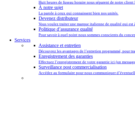
Huit heures de fuseau horaire nous séparent de notre client 
À notre sujet
La parole à ceux qui connaissent bien nos unités.
Devenez distributeur
Vous voulez traiter une marque italienne de qualité qui est
Politique d’assurance qualité
Pour savoir à quel point nous sommes conscients du concep
Services
Assistance et entretien
Découvrez les avantages de l’entretien programmé, pour tra
Enregistrement des garanties
Effectuez l’enregistrement de votre garantie ici (un message 
Surveillance post commercialisation
Accédez au formulaire pour nous communiquer d’éventuelle
L