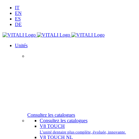
Skip
LinkedIn
YouTube
Facebook
Email
IT
to
EN
content
ES
DE
Unités
DÉC
Consultez les catalogues
Consultez les catalogues
V8 TOUCH
L’unité dentaire plus complète, évoluée, innovante.
V8 TOUCH NL