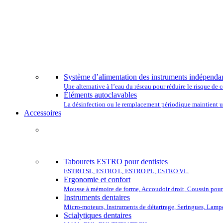
CHOISISSEZ
Système d’alimentation des instruments indépenda
Une alternative à l’eau du réseau pour réduire le risque d
Éléments autoclavables
La désinfection ou le remplacement périodique maintient un
Accessoires
COMP
Tabourets ESTRO pour dentistes
ESTRO SL, ESTRO L, ESTRO PL, ESTRO VL.
Ergonomie et confort
Mousse à mémoire de forme, Accoudoir droit, Coussin pour 
Instruments dentaires
Micro-moteurs, Instruments de détartrage, Seringues, Lamp
Scialytiques dentaires