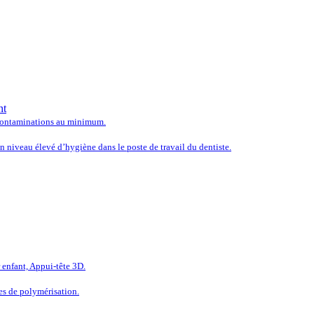
 LES SOLUTIONS LES PLUS
nt
e contaminations au minimum.
 niveau élevé d’hygiène dans le poste de travail du dentiste.
LÉTEZ L’ÉQUIPEMENT DE V
enfant, Appui-tête 3D.
es de polymérisation.