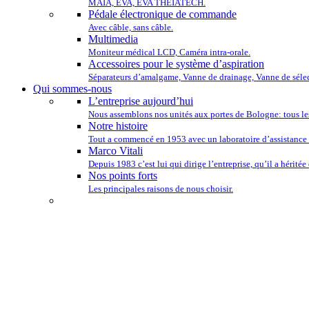
MAIA, EVA, EVA THEIATECH.
Pédale électronique de commande
Avec câble, sans câble.
Multimedia
Moniteur médical LCD, Caméra intra-orale.
Accessoires pour le système d’aspiration
Séparateurs d’amalgame, Vanne de drainage, Vanne de sélec
Qui sommes-nous
L’entreprise aujourd’hui
Nous assemblons nos unités aux portes de Bologne: tous le
Notre histoire
Tout a commencé en 1953 avec un laboratoire d’assistance 
Marco Vitali
Depuis 1983 c’est lui qui dirige l’entreprise, qu’il a héritée
Nos points forts
Les principales raisons de nous choisir.
NOUS TENONS