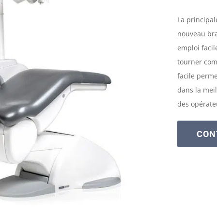
La principa
nouveau bra
emploi faci
tourner com
facile perm
dans la meil
des opérate
CON