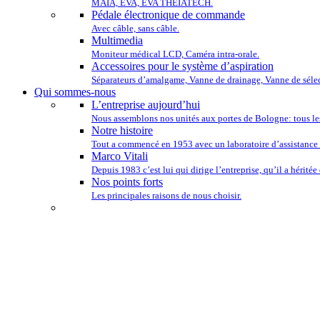
MAIA, EVA, EVA THEIATECH.
Pédale électronique de commande
Avec câble, sans câble.
Multimedia
Moniteur médical LCD, Caméra intra-orale.
Accessoires pour le système d’aspiration
Séparateurs d’amalgame, Vanne de drainage, Vanne de sélec
Qui sommes-nous
L’entreprise aujourd’hui
Nous assemblons nos unités aux portes de Bologne: tous le
Notre histoire
Tout a commencé en 1953 avec un laboratoire d’assistance 
Marco Vitali
Depuis 1983 c’est lui qui dirige l’entreprise, qu’il a héritée
Nos points forts
Les principales raisons de nous choisir.
NOUS TENONS