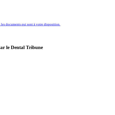
’ENTREPRISE À PORTÉE D’U
les documents qui sont à votre disposition.
par le Dental Tribune