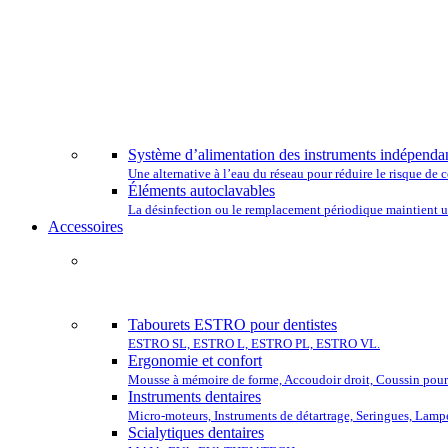
CHOISISSEZ
Système d’alimentation des instruments indépenda
Une alternative à l’eau du réseau pour réduire le risque d
Éléments autoclavables
La désinfection ou le remplacement périodique maintient un
Accessoires
COMP
Tabourets ESTRO pour dentistes
ESTRO SL, ESTRO L, ESTRO PL, ESTRO VL.
Ergonomie et confort
Mousse à mémoire de forme, Accoudoir droit, Coussin pour 
Instruments dentaires
Micro-moteurs, Instruments de détartrage, Seringues, Lamp
Scialytiques dentaires