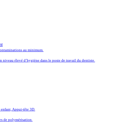
 LES SOLUTIONS LES PLUS
nt
e contaminations au minimum.
 niveau élevé d’hygiène dans le poste de travail du dentiste.
LÉTEZ L’ÉQUIPEMENT DE V
enfant, Appui-tête 3D.
es de polymérisation.