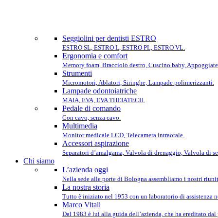
Seggiolini per dentisti ESTRO
ESTRO SL, ESTRO L, ESTRO PL, ESTRO VL.
Ergonomia e comfort
Memory foam, Bracciolo destro, Cuscino baby, Appoggiate
Strumenti
Micromotori, Ablatori, Siringhe, Lampade polimerizzanti.
Lampade odontoiatriche
MAIA, EVA, EVA THEIATECH.
Pedale di comando
Con cavo, senza cavo.
Multimedia
Monitor medicale LCD, Telecamera intraorale.
Accessori aspirazione
Separatori d’amalgama, Valvola di drenaggio, Valvola di se
Chi siamo
L’azienda oggi
Nella sede alle porte di Bologna assembliamo i nostri riunit
La nostra storia
Tutto è iniziato nel 1953 con un laboratorio di assistenza 
Marco Vitali
Dal 1983 è lui alla guida dell’azienda, che ha ereditato dal