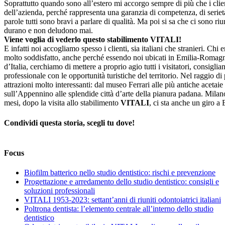
Soprattutto quando sono all’estero mi accorgo sempre di più che i clie
dell’azienda, perché rappresenta una garanzia di competenza, di serietà 
parole tutti sono bravi a parlare di qualità. Ma poi si sa che ci sono riuni
durano e non deludono mai.
Viene voglia di vederlo questo stabilimento VITALI!
E infatti noi accogliamo spesso i clienti, sia italiani che stranieri. Ch
molto soddisfatto, anche perché essendo noi ubicati in Emilia-Romagna
d’Italia, cerchiamo di mettere a proprio agio tutti i visitatori, consigli
professionale con le opportunità turistiche del territorio. Nel raggio d
attrazioni molto interessanti: dal museo Ferrari alle più antiche acetaie 
sull’Appennino alle splendide città d’arte della pianura padana. Milan
mesi, dopo la visita allo stabilimento
VITALI
, ci sta anche un giro 
Condividi questa storia, scegli tu dove!
Facebook
X
LinkedIn
WhatsApp
Telegram
Email
Focus
Biofilm batterico nello studio dentistico: rischi e prevenzione
Progettazione e arredamento dello studio dentistico: consigli e
soluzioni professionali
VITALI 1953-2023: settant’anni di riuniti odontoiatrici italiani
Poltrona dentista: l’elemento centrale all’interno dello studio
dentistico