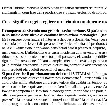
D
ental Tribune intervista Marco Vitali sui fattori distintivi dei riuniti
V
artigianale in ogni fase della produzione e utilizzo esclusivo di compone
Cosa significa oggi scegliere un “riunito totalmente ma
Il comparto sta vivendo una grande trasformazione. Si parla semp
dello studio dentistico e di continua innovazione tecnologica. Quan
Mi fa piacere poter iniziare l’intervista da questa domanda. Vede, per 
si calcolano tutte le voci di spesa relative al ciclo di vita del prodotto.
nella cui valutazione non vanno considerati solo il prezzo di acquisto,
manutenzione. L’affidabilità e la bassa incidenza di interventi di assiste
riducono sensibilmente il costo totale di possesso, elevando la redditiv
riguarda l’innovazione abbiamo completamente rinnovato la gamma ne
più direzioni: ergonomia, estetica, versatilità, comfort e ovviamente te
con i prodotti più evoluti presenti nel mercato.
Si può dire che il posizionamento dei riuniti VITALI sia l’alta qua
Più precisamente direi che il nostro posizionamento è l’affidabilità. I no
coloro che sanno attribuire un preciso valore alla qualità nel tempo. Son
rende conto che acquistare un riunito ben fatto alla lunga conviene
low-cost comporta un’inevitabile conseguenza: sacrificare una parte dell
offrire un prezzo più basso. In alternativa a questa tendenza, noi sost
prezzo” e la razionalizzazione dei nuovi modelli ne è la conferma. L’ad
all’intera gamma ha consentito infatti l’ottimizzazione dei costi produt