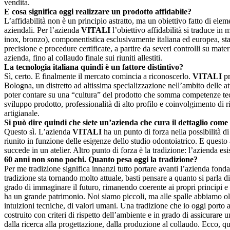
vendita.
E cosa significa oggi realizzare un prodotto affidabile?
L’affidabilità non è un principio astratto, ma un obiettivo fatto di eleme
aziendali. Per l’azienda
VITALI
l’obiettivo affidabilità si traduce in m
inox, bronzo), componentistica esclusivamente italiana ed europea, sta
precisione e procedure certificate, a partire da severi controlli su materi
azienda, fino al collaudo finale sui riuniti allestiti.
La tecnologia italiana quindi è un fattore distintivo?
Sì, certo. E finalmente il mercato comincia a riconoscerlo.
VITALI
pr
Bologna, un distretto ad altissima specializzazione nell’ambito delle a
poter contare su una “cultura” del prodotto che somma competenze tec
sviluppo prodotto, professionalità di alto profilo e coinvolgimento di
artigianale.
Si può dire quindi che siete un’azienda che cura il dettaglio come 
Questo sì. L’azienda
VITALI
ha un punto di forza nella possibilità d
riunito in funzione delle esigenze dello studio odontoiatrico. E questo
succede in un atelier. Altro punto di forza è la tradizione: l’azienda esi
60 anni non sono pochi. Quanto pesa oggi la tradizione?
Per me tradizione significa innanzi tutto portare avanti l’azienda fonda
tradizione sta tornando molto attuale, basti pensare a quanto si parla 
grado di immaginare il futuro, rimanendo coerente ai propri principi e 
ha un grande patrimonio. Noi siamo piccoli, ma alle spalle abbiamo oltre
intuizioni tecniche, di valori umani. Una tradizione che io oggi porto 
costruito con criteri di rispetto dell’ambiente e in grado di assicurare 
dalla ricerca alla progettazione, dalla produzione al collaudo. Ecco, qu