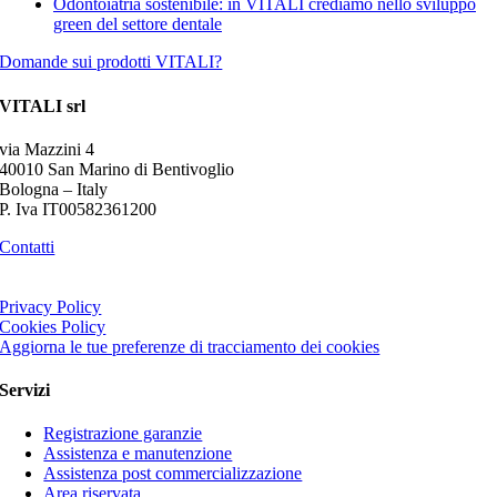
Odontoiatria sostenibile: in VITALI crediamo nello sviluppo
green del settore dentale
Domande sui prodotti VITALI?
VITALI srl
via Mazzini 4
40010 San Marino di Bentivoglio
Bologna – Italy
P. Iva IT00582361200
Contatti
Privacy Policy
Cookies Policy
Aggiorna le tue preferenze di tracciamento dei cookies
Servizi
Registrazione garanzie
Assistenza e manutenzione
Assistenza post commercializzazione
Area riservata