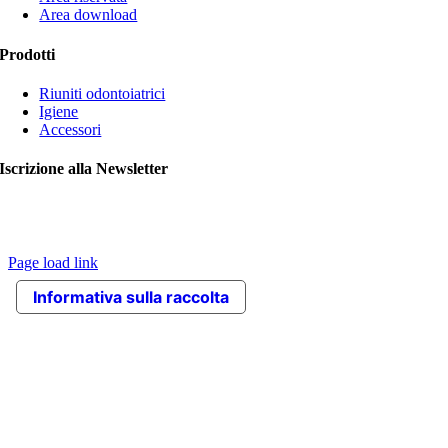
Area download
Prodotti
Riuniti odontoiatrici
Igiene
Accessori
Iscrizione alla Newsletter
© Copyright 2020 VITALI srl | Le immagini contengono articoli
opzionali. L’azienda si riserva il diritto di apportare modifiche ai
prodotti senza preavviso |
Credits
Page load link
Torna
Informativa sulla raccolta
in
cima