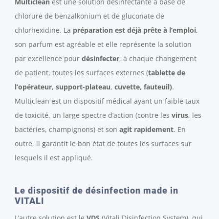
Multiclean
est une solution désinfectante à base de
chlorure de benzalkonium et de gluconate de
chlorhexidine. La
préparation est déjà prête à l’emploi
,
son parfum est agréable et elle représente la solution
par excellence pour
désinfecter
, à chaque changement
de patient, toutes les surfaces externes (
tablette de
l’opérateur, support-plateau
,
cuvette, fauteuil)
.
Multiclean est un dispositif médical ayant un faible taux
de toxicité, un large spectre d’action (contre les
virus
, les
bactéries, champignons) et son
agit rapidement
. En
outre, il garantit le bon état de toutes les surfaces sur
lesquels il est appliqué.
Le dispositif de désinfection made in
VITALI
L’autre solution est le
VDS
(Vitali Disinfection System), qui