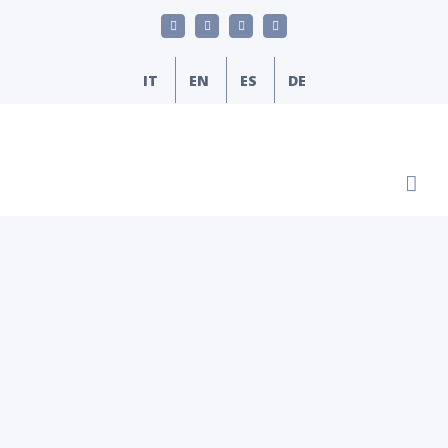
Skip
LinkedIn
YouTube
Facebook
Email
to
content
IT
EN
ES
DE