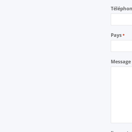
Télépho
Pays
*
Message