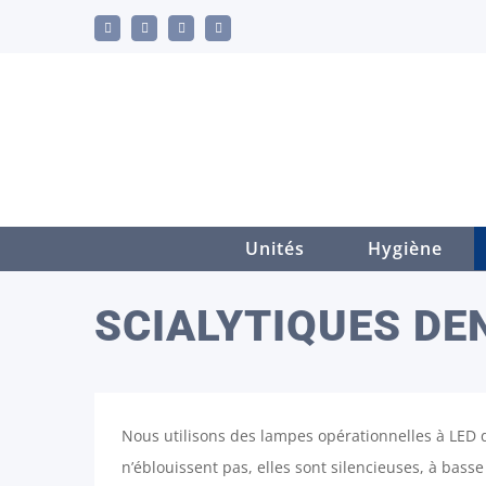
Skip
LinkedIn
YouTube
Facebook
Email
to
content
Unités
Hygiène
SCIALYTIQUES DE
Nous utilisons des lampes opérationnelles à LED d
n’éblouissent pas, elles sont silencieuses, à bas