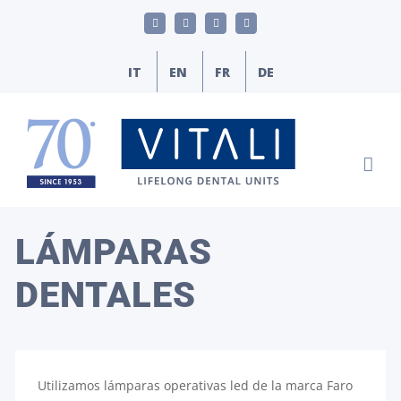
Skip
LinkedIn
YouTube
Facebook
Correo
to
electrónico
content
IT
EN
FR
DE
LÁMPARAS
DENTALES
Utilizamos lámparas operativas led de la marca Faro