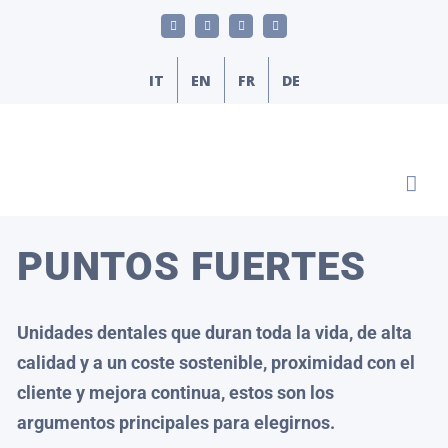
Skip
LinkedIn
YouTube
Facebook
Correo
to
electrónico
content
IT
EN
FR
DE
PUNTOS FUERTES
Unidades dentales que duran toda la vida, de alta
calidad y a un coste sostenible, proximidad con el
cliente y mejora continua, estos son los
argumentos principales para elegirnos.