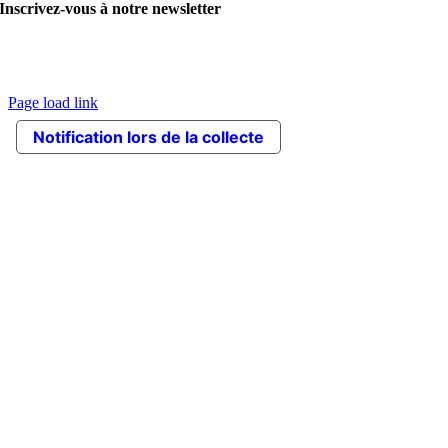
Inscrivez-vous à notre newsletter
© Copyright 2020 VITALI srl | Les images contiennent des articles
facultatifs. L’entreprise se réserve le droit d’apporter des modifications
aux produits sans avertissement préalable. |
Crédits
Page load link
Go
Notification lors de la collecte
to
Top