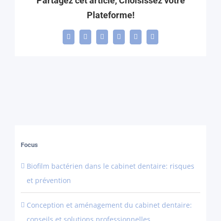
Partagez cet article, Choisissez votre
Plateforme!
Facebook
X
LinkedIn
WhatsApp
Telegram
Email
Focus
Biofilm bactérien dans le cabinet dentaire: risques
et prévention
Conception et aménagement du cabinet dentaire:
conseils et solutions professionnelles