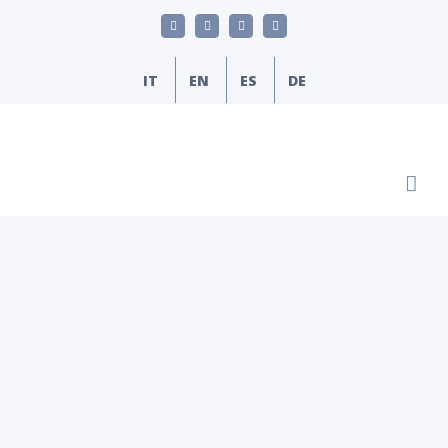
Skip
LinkedIn
YouTube
Facebook
Email
to
content
IT
EN
ES
DE