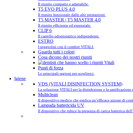
Il riunito compatto e adattabile.
T5 EVO PLUS 4.0
Il riunito funzionale dalle alte prestazioni.
T5 MASTER | T5 MASTER 4.0
Il riunito efficiente ed essenziale.
CLIP 6
Il carrello odontoiatrico indipendente.
ESTRO
I seggiolini con il comfort VITALI.
Guarda tutti i colori
Cosa dicono dei nostri riuniti
Punti di forza
Le principali ragioni per sceglierci.
Igiene
VDS (VITALI DISINFECTION SYSTEM)
La soluzione VITALI per la disinfezione e la sanificazione d
Multiclean
Il dispositivo medico che esplica un’efficace azione di contr
Lampada battericida UV
Il dispositivo che riduce la presenza di carica batterica dell