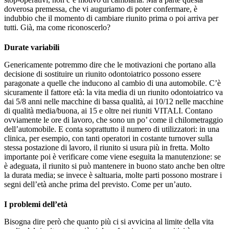
doverosa premessa, che vi auguriamo di poter confermare, è
indubbio che il momento di cambiare riunito prima o poi arriva per
tutti. Già, ma come riconoscerlo?
Durate variabili
Genericamente potremmo dire che le motivazioni che portano alla
decisione di sostituire un riunito odontoiatrico possono essere
paragonate a quelle che inducono al cambio di una automobile. C’è
sicuramente il fattore età: la vita media di un riunito odontoiatrico va
dai 5/8 anni nelle macchine di bassa qualità, ai 10/12 nelle macchine
di qualità media/buona, ai 15 e oltre nei riuniti VITALI. Contano
ovviamente le ore di lavoro, che sono un po’ come il chilometraggio
dell’automobile. E conta soprattutto il numero di utilizzatori: in una
clinica, per esempio, con tanti operatori in costante turnover sulla
stessa postazione di lavoro, il riunito si usura più in fretta. Molto
importante poi è verificare come viene eseguita la manutenzione: se
è adeguata, il riunito si può mantenere in buono stato anche ben oltre
la durata media; se invece è saltuaria, molte parti possono mostrare i
segni dell’età anche prima del previsto. Come per un’auto.
I problemi dell’età
Bisogna dire però che quanto più ci si avvicina al limite della vita