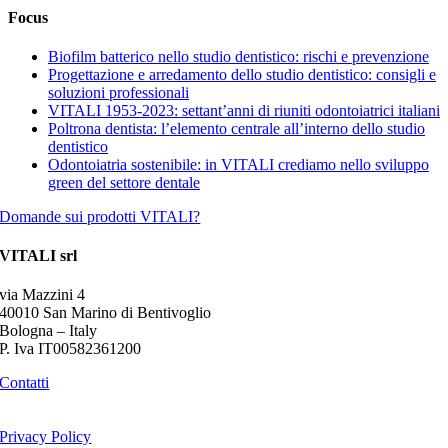
Focus
Biofilm batterico nello studio dentistico: rischi e prevenzione
Progettazione e arredamento dello studio dentistico: consigli e
soluzioni professionali
VITALI 1953-2023: settant’anni di riuniti odontoiatrici italiani
Poltrona dentista: l’elemento centrale all’interno dello studio
dentistico
Odontoiatria sostenibile: in VITALI crediamo nello sviluppo
green del settore dentale
Domande sui prodotti VITALI?
VITALI srl
via Mazzini 4
40010 San Marino di Bentivoglio
Bologna – Italy
P. Iva IT00582361200
Contatti
Privacy Policy