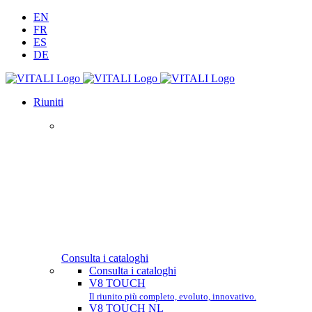
Salta
LinkedIn
YouTube
Facebook
Email
Phone
EN
al
FR
contenuto
ES
DE
Riuniti
Consulta i cataloghi
Consulta i cataloghi
V8 TOUCH
Il riunito più completo, evoluto, innovativo.
V8 TOUCH NL