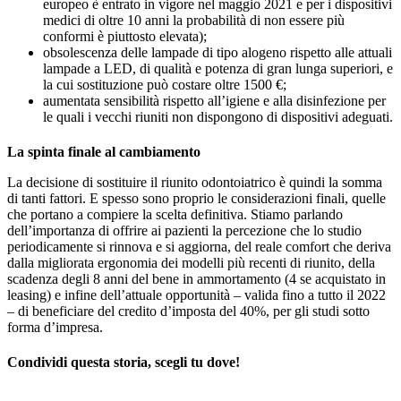
europeo è entrato in vigore nel maggio 2021 e per i dispositivi
medici di oltre 10 anni la probabilità di non essere più
conformi è piuttosto elevata);
obsolescenza delle lampade di tipo alogeno rispetto alle attuali
lampade a LED, di qualità e potenza di gran lunga superiori, e
la cui sostituzione può costare oltre 1500 €;
aumentata sensibilità rispetto all’igiene e alla disinfezione per
le quali i vecchi riuniti non dispongono di dispositivi adeguati.
La spinta finale al cambiamento
La decisione di sostituire il riunito odontoiatrico è quindi la somma
di tanti fattori. E spesso sono proprio le considerazioni finali, quelle
che portano a compiere la scelta definitiva. Stiamo parlando
dell’importanza di offrire ai pazienti la percezione che lo studio
periodicamente si rinnova e si aggiorna, del reale comfort che deriva
dalla migliorata ergonomia dei modelli più recenti di riunito, della
scadenza degli 8 anni del bene in ammortamento (4 se acquistato in
leasing) e infine dell’attuale opportunità – valida fino a tutto il 2022
– di beneficiare del credito d’imposta del 40%, per gli studi sotto
forma d’impresa.
Condividi questa storia, scegli tu dove!
Facebook
X
LinkedIn
WhatsApp
Telegram
Email