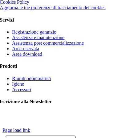
Cookies Policy
Aggiorna le tue preferenze di tracciamento dei cookies
Servizi
Registrazione garanzie
Assistenza e manutenzione
Assistenza post commercializzazione
Area riservata
Area download
Prodotti
Riuniti odontoiatrici
Igiene
Accessori
Iscrizione alla Newsletter
© Copyright 2020 VITALI srl | Le immagini contengono articoli
opzionali. L’azienda si riserva il diritto di apportare modifiche ai
prodotti senza preavviso |
Credits
Page load link
Torna