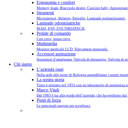
Ergonomia e comfort
Memory foam, Bracciolo destro, Cuscino baby, Appoggiate
Strumenti
Micromotori, Ablatori, Siringhe, Lampade polimerizzanti.
Lampade odontoiatriche
MAIA, EVA, EVA THEIATECH.
Pedale di comando
Con cavo, senza cavo.
Multimedia
Monitor medicale LCD, Telecamera intraorale.
Accessori aspirazione
Separatori d’amalgama, Valvola di drenaggio, Valvola di se
Chi siamo
L’azienda oggi
Nella sede alle porte di Bologna assembliamo i nostri riunit
La nostra storia
Tutto è iniziato nel 1953 con un laboratorio di assistenza 
Marco Vitali
Dal 1983 è lui alla guida dell’azienda, che ha ereditato dal
Punti di forza
Le principali ragioni per sceglierci.